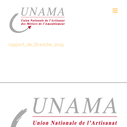
Passer
au
contenu
rapport_de_Branche_2015